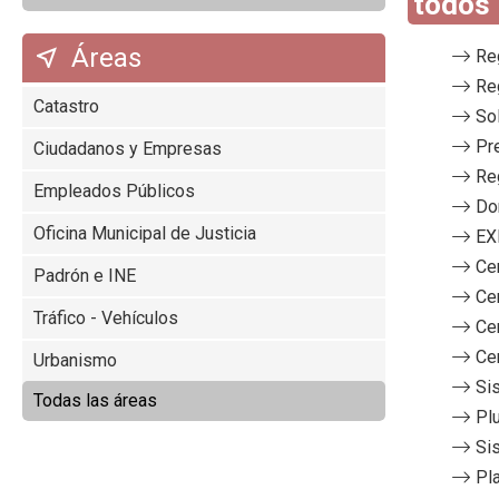
todos 
Áreas
Re
Re
Catastro
Sol
Pr
Ciudadanos y Empresas
Re
Empleados Públicos
Do
Oficina Municipal de Justicia
EX
Ce
Padrón e INE
Ce
Tráfico - Vehículos
Ce
Ce
Urbanismo
Si
Todas las áreas
Pl
Si
Pl